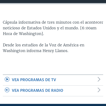
MULTIMEDIA
VENEZUELA
NICARAGUA
ECONOMÍA
PROGRAMAS TV
BRASIL
ENTRETENIMIENTO Y CULTURA
VIDEOS
RADIO
TECNOLOGÍA
FOTOGRAFÍA
EL MUNDO AL DÍA
Cápsula informativa de tres minutos con el acontecer
noticioso de Estados Unidos y el mundo. [6:00am
DIRECT
DEPORTES
AUDIOS
FORO INTERAMERICANO
AVANCE INFORMATIVO
Hora de Washington].
DOCUMENTALES DE LA VOA
CIENCIA Y SALUD
VISIÓN 360
AUDIONOTICIAS
Desde los estudios de la Voz de América en
LAS CLAVES
BUENOS DÍAS AMÉRICA
Washington informa Henry Llanos.
Learning English
PANORAMA
ESTADOS UNIDOS AL DÍA
SÍGANOS
EL MUNDO AL DÍA [RADIO]
FORO [RADIO]
VEA PROGRAMAS DE TV
DEPORTIVO INTERNACIONAL
Idiomas
NOTA ECONÓMICA
VEA PROGRAMAS DE RADIO
ENTRETENIMIENTO