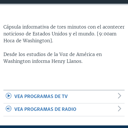
MULTIMEDIA
VENEZUELA
NICARAGUA
ECONOMÍA
PROGRAMAS TV
BRASIL
ENTRETENIMIENTO Y CULTURA
VIDEOS
RADIO
TECNOLOGÍA
FOTOGRAFÍA
EL MUNDO AL DÍA
Cápsula informativa de tres minutos con el acontecer
noticioso de Estados Unidos y el mundo. [9:00am
DIRECT
DEPORTES
AUDIOS
FORO INTERAMERICANO
AVANCE INFORMATIVO
Hora de Washington].
DOCUMENTALES DE LA VOA
CIENCIA Y SALUD
VISIÓN 360
AUDIONOTICIAS
Desde los estudios de la Voz de América en
LAS CLAVES
BUENOS DÍAS AMÉRICA
Washington informa Henry Llanos.
Learning English
PANORAMA
ESTADOS UNIDOS AL DÍA
SÍGANOS
EL MUNDO AL DÍA [RADIO]
FORO [RADIO]
VEA PROGRAMAS DE TV
DEPORTIVO INTERNACIONAL
Idiomas
NOTA ECONÓMICA
VEA PROGRAMAS DE RADIO
ENTRETENIMIENTO