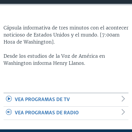
MULTIMEDIA
VENEZUELA
NICARAGUA
ECONOMÍA
PROGRAMAS TV
BRASIL
ENTRETENIMIENTO Y CULTURA
VIDEOS
RADIO
TECNOLOGÍA
FOTOGRAFÍA
EL MUNDO AL DÍA
Cápsula informativa de tres minutos con el acontecer
noticioso de Estados Unidos y el mundo. [7:00am
DIRECT
DEPORTES
AUDIOS
FORO INTERAMERICANO
AVANCE INFORMATIVO
Hora de Washington].
DOCUMENTALES DE LA VOA
CIENCIA Y SALUD
VISIÓN 360
AUDIONOTICIAS
Desde los estudios de la Voz de América en
LAS CLAVES
BUENOS DÍAS AMÉRICA
Washington informa Henry Llanos.
Learning English
PANORAMA
ESTADOS UNIDOS AL DÍA
SÍGANOS
EL MUNDO AL DÍA [RADIO]
FORO [RADIO]
VEA PROGRAMAS DE TV
DEPORTIVO INTERNACIONAL
Idiomas
NOTA ECONÓMICA
VEA PROGRAMAS DE RADIO
ENTRETENIMIENTO