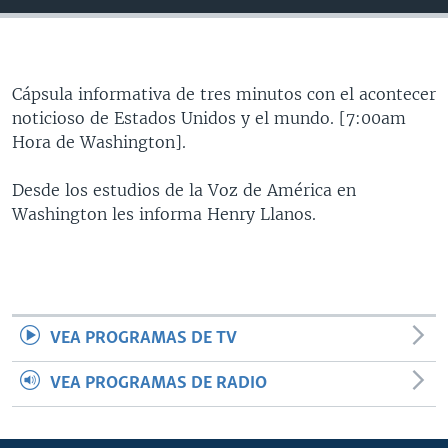
MULTIMEDIA
VENEZUELA
NICARAGUA
ECONOMÍA
PROGRAMAS TV
BRASIL
ENTRETENIMIENTO Y CULTURA
VIDEOS
RADIO
TECNOLOGÍA
FOTOGRAFÍA
EL MUNDO AL DÍA
Cápsula informativa de tres minutos con el acontecer
noticioso de Estados Unidos y el mundo. [7:00am
DIRECT
DEPORTES
AUDIOS
FORO INTERAMERICANO
AVANCE INFORMATIVO
Hora de Washington].
DOCUMENTALES DE LA VOA
CIENCIA Y SALUD
VISIÓN 360
AUDIONOTICIAS
Desde los estudios de la Voz de América en
LAS CLAVES
BUENOS DÍAS AMÉRICA
Washington les informa Henry Llanos.
Learning English
PANORAMA
ESTADOS UNIDOS AL DÍA
SÍGANOS
EL MUNDO AL DÍA [RADIO]
FORO [RADIO]
VEA PROGRAMAS DE TV
DEPORTIVO INTERNACIONAL
Idiomas
NOTA ECONÓMICA
VEA PROGRAMAS DE RADIO
ENTRETENIMIENTO