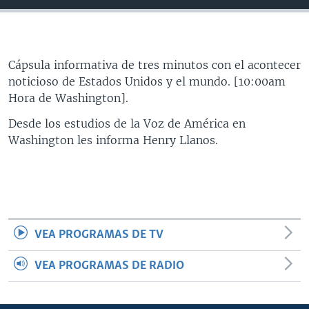
MULTIMEDIA
VENEZUELA
NICARAGUA
ECONOMÍA
PROGRAMAS TV
BRASIL
ENTRETENIMIENTO Y CULTURA
VIDEOS
RADIO
TECNOLOGÍA
FOTOGRAFÍA
EL MUNDO AL DÍA
Cápsula informativa de tres minutos con el acontecer
noticioso de Estados Unidos y el mundo. [10:00am
DIRECT
DEPORTES
AUDIOS
FORO INTERAMERICANO
AVANCE INFORMATIVO
Hora de Washington].
DOCUMENTALES DE LA VOA
CIENCIA Y SALUD
VISIÓN 360
AUDIONOTICIAS
Desde los estudios de la Voz de América en
LAS CLAVES
BUENOS DÍAS AMÉRICA
Washington les informa Henry Llanos.
Learning English
PANORAMA
ESTADOS UNIDOS AL DÍA
SÍGANOS
EL MUNDO AL DÍA [RADIO]
FORO [RADIO]
VEA PROGRAMAS DE TV
DEPORTIVO INTERNACIONAL
Idiomas
NOTA ECONÓMICA
VEA PROGRAMAS DE RADIO
ENTRETENIMIENTO