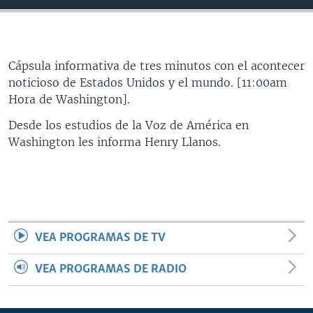
MULTIMEDIA
VENEZUELA
NICARAGUA
ECONOMÍA
PROGRAMAS TV
BRASIL
ENTRETENIMIENTO Y CULTURA
VIDEOS
RADIO
TECNOLOGÍA
FOTOGRAFÍA
EL MUNDO AL DÍA
Cápsula informativa de tres minutos con el acontecer
noticioso de Estados Unidos y el mundo. [11:00am
DIRECT
DEPORTES
AUDIOS
FORO INTERAMERICANO
AVANCE INFORMATIVO
Hora de Washington].
DOCUMENTALES DE LA VOA
CIENCIA Y SALUD
VISIÓN 360
AUDIONOTICIAS
Desde los estudios de la Voz de América en
LAS CLAVES
BUENOS DÍAS AMÉRICA
Washington les informa Henry Llanos.
Learning English
PANORAMA
ESTADOS UNIDOS AL DÍA
SÍGANOS
EL MUNDO AL DÍA [RADIO]
FORO [RADIO]
VEA PROGRAMAS DE TV
DEPORTIVO INTERNACIONAL
Idiomas
NOTA ECONÓMICA
VEA PROGRAMAS DE RADIO
ENTRETENIMIENTO