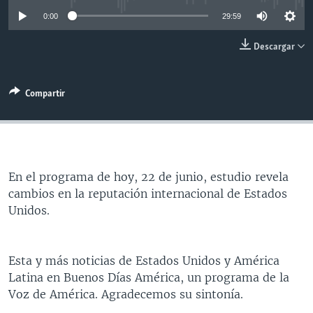
MULTIMEDIA
VENEZUELA
NICARAGUA
ECONOMÍA
0:00
29:59
PROGRAMAS TV
BRASIL
ENTRETENIMIENTO Y CULTURA
VIDEOS
Descargar
RADIO
TECNOLOGÍA
FOTOGRAFÍA
EL MUNDO AL DÍA
DIRECT
DEPORTES
AUDIOS
FORO INTERAMERICANO
AVANCE INFORMATIVO
Compartir
DOCUMENTALES DE LA VOA
CIENCIA Y SALUD
VISIÓN 360
AUDIONOTICIAS
LAS CLAVES
BUENOS DÍAS AMÉRICA
Learning English
PANORAMA
ESTADOS UNIDOS AL DÍA
En el programa de hoy, 22 de junio, estudio revela
SÍGANOS
EL MUNDO AL DÍA [RADIO]
cambios en la reputación internacional de Estados
Unidos.
FORO [RADIO]
DEPORTIVO INTERNACIONAL
Idiomas
Esta y más noticias de Estados Unidos y América
NOTA ECONÓMICA
Latina en Buenos Días América, un programa de la
ENTRETENIMIENTO
Voz de América. Agradecemos su sintonía.