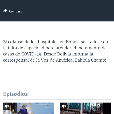
MULTIMEDIA
VENEZUELA
NICARAGUA
ECONOMÍA
Compartir
PROGRAMAS TV
BRASIL
ENTRETENIMIENTO Y CULTURA
VIDEOS
RADIO
TECNOLOGÍA
FOTOGRAFÍA
EL MUNDO AL DÍA
DIRECT
DEPORTES
AUDIOS
FORO INTERAMERICANO
AVANCE INFORMATIVO
DOCUMENTALES DE LA VOA
CIENCIA Y SALUD
VISIÓN 360
AUDIONOTICIAS
El colapso de los hospitales en Bolivia se traduce en
la falta de capacidad para atender el incremento de
LAS CLAVES
BUENOS DÍAS AMÉRICA
casos de COVID-19. Desde Bolivia informa la
Learning English
PANORAMA
ESTADOS UNIDOS AL DÍA
corresponsal de la Voz de América, Fabiola Chambi.
SÍGANOS
EL MUNDO AL DÍA [RADIO]
FORO [RADIO]
DEPORTIVO INTERNACIONAL
Idiomas
Episodios
NOTA ECONÓMICA
ENTRETENIMIENTO