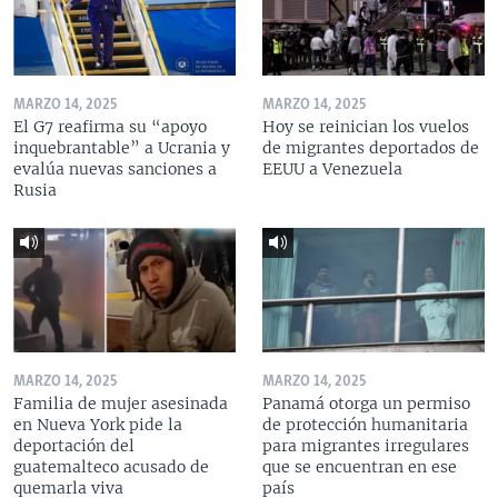
MARZO 14, 2025
MARZO 14, 2025
El G7 reafirma su “apoyo
Hoy se reinician los vuelos
inquebrantable” a Ucrania y
de migrantes deportados de
evalúa nuevas sanciones a
EEUU a Venezuela
Rusia
MARZO 14, 2025
MARZO 14, 2025
Familia de mujer asesinada
Panamá otorga un permiso
en Nueva York pide la
de protección humanitaria
deportación del
para migrantes irregulares
guatemalteco acusado de
que se encuentran en ese
quemarla viva
país