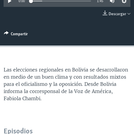
0:00
1:45
MULTIMEDIA
VENEZUELA
NICARAGUA
ECONOMÍA
Descargar
PROGRAMAS TV
BRASIL
ENTRETENIMIENTO Y CULTURA
VIDEOS
RADIO
TECNOLOGÍA
FOTOGRAFÍA
EL MUNDO AL DÍA
Compartir
DIRECT
DEPORTES
AUDIOS
FORO INTERAMERICANO
AVANCE INFORMATIVO
DOCUMENTALES DE LA VOA
CIENCIA Y SALUD
VISIÓN 360
AUDIONOTICIAS
LAS CLAVES
BUENOS DÍAS AMÉRICA
Learning English
Las elecciones regionales en Bolivia se desarrollaron
PANORAMA
ESTADOS UNIDOS AL DÍA
en medio de un buen clima y con resultados mixtos
SÍGANOS
EL MUNDO AL DÍA [RADIO]
para el oficialismo y la oposición. Desde Bolivia
informa la corresponsal de la Voz de América,
FORO [RADIO]
Fabiola Chambi.
DEPORTIVO INTERNACIONAL
Idiomas
NOTA ECONÓMICA
ENTRETENIMIENTO
Episodios