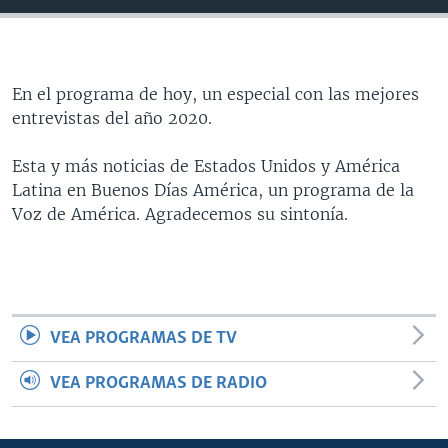
MULTIMEDIA
VENEZUELA
NICARAGUA
ECONOMÍA
PROGRAMAS TV
BRASIL
ENTRETENIMIENTO Y CULTURA
VIDEOS
RADIO
TECNOLOGÍA
FOTOGRAFÍA
EL MUNDO AL DÍA
En el programa de hoy, un especial con las mejores
entrevistas del año 2020.
DIRECT
DEPORTES
AUDIOS
FORO INTERAMERICANO
AVANCE INFORMATIVO
DOCUMENTALES DE LA VOA
CIENCIA Y SALUD
VISIÓN 360
AUDIONOTICIAS
Esta y más noticias de Estados Unidos y América
Latina en Buenos Días América, un programa de la
LAS CLAVES
BUENOS DÍAS AMÉRICA
Voz de América. Agradecemos su sintonía.
Learning English
PANORAMA
ESTADOS UNIDOS AL DÍA
SÍGANOS
EL MUNDO AL DÍA [RADIO]
FORO [RADIO]
VEA PROGRAMAS DE TV
DEPORTIVO INTERNACIONAL
Idiomas
NOTA ECONÓMICA
VEA PROGRAMAS DE RADIO
ENTRETENIMIENTO