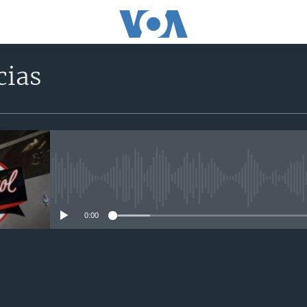
cias
No media source currently avail
0:00