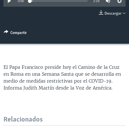
0:00
2:19
MULTIMEDIA
VENEZUELA
NICARAGUA
ECONOMÍA
Descargar
PROGRAMAS TV
BRASIL
ENTRETENIMIENTO Y CULTURA
VIDEOS
RADIO
TECNOLOGÍA
FOTOGRAFÍA
EL MUNDO AL DÍA
Compartir
DIRECT
DEPORTES
AUDIOS
FORO INTERAMERICANO
AVANCE INFORMATIVO
DOCUMENTALES DE LA VOA
CIENCIA Y SALUD
VISIÓN 360
AUDIONOTICIAS
LAS CLAVES
BUENOS DÍAS AMÉRICA
Learning English
El Papa Francisco preside hoy el Camino de la Cruz
PANORAMA
ESTADOS UNIDOS AL DÍA
en Roma en una Semana Santa que se desarrolla en
SÍGANOS
EL MUNDO AL DÍA [RADIO]
medio de medidas restrictivas por el COVID-19.
Informa Judith Martín desde la Voz de América.
FORO [RADIO]
DEPORTIVO INTERNACIONAL
Idiomas
NOTA ECONÓMICA
Relacionados
ENTRETENIMIENTO