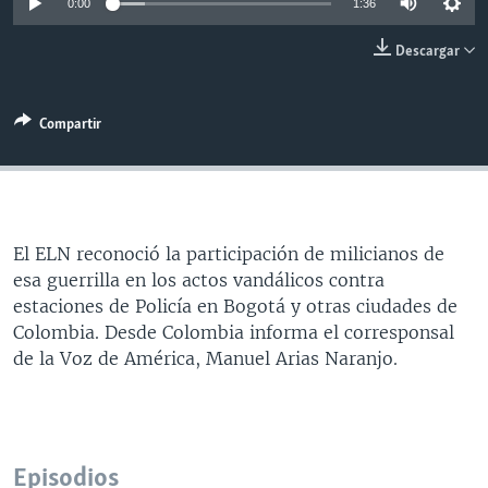
0:00
1:36
MULTIMEDIA
VENEZUELA
NICARAGUA
ECONOMÍA
Descargar
PROGRAMAS TV
BRASIL
ENTRETENIMIENTO Y CULTURA
VIDEOS
RADIO
TECNOLOGÍA
FOTOGRAFÍA
EL MUNDO AL DÍA
Compartir
DIRECT
DEPORTES
AUDIOS
FORO INTERAMERICANO
AVANCE INFORMATIVO
DOCUMENTALES DE LA VOA
CIENCIA Y SALUD
VISIÓN 360
AUDIONOTICIAS
LAS CLAVES
BUENOS DÍAS AMÉRICA
Learning English
El ELN reconoció la participación de milicianos de
PANORAMA
ESTADOS UNIDOS AL DÍA
esa guerrilla en los actos vandálicos contra
SÍGANOS
EL MUNDO AL DÍA [RADIO]
estaciones de Policía en Bogotá y otras ciudades de
Colombia. Desde Colombia informa el corresponsal
FORO [RADIO]
de la Voz de América, Manuel Arias Naranjo.
DEPORTIVO INTERNACIONAL
Idiomas
NOTA ECONÓMICA
ENTRETENIMIENTO
Episodios