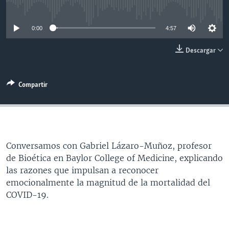
No media source currently available
MULTIMEDIA
VENEZUELA
NICARAGUA
ECONOMÍA
PROGRAMAS TV
BRASIL
ENTRETENIMIENTO Y CULTURA
VIDEOS
0:00
4:57
RADIO
TECNOLOGÍA
FOTOGRAFÍA
EL MUNDO AL DÍA
Descargar
DIRECT
DEPORTES
AUDIOS
FORO INTERAMERICANO
AVANCE INFORMATIVO
DOCUMENTALES DE LA VOA
CIENCIA Y SALUD
VISIÓN 360
AUDIONOTICIAS
Compartir
LAS CLAVES
BUENOS DÍAS AMÉRICA
Learning English
PANORAMA
ESTADOS UNIDOS AL DÍA
SÍGANOS
EL MUNDO AL DÍA [RADIO]
Conversamos con Gabriel Lázaro-Muñoz, profesor
FORO [RADIO]
de Bioética en Baylor College of Medicine, explicando
las razones que impulsan a reconocer
DEPORTIVO INTERNACIONAL
emocionalmente la magnitud de la mortalidad del
Idiomas
NOTA ECONÓMICA
COVID-19.
ENTRETENIMIENTO