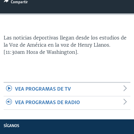
Compartir
MULTIMEDIA
VENEZUELA
NICARAGUA
ECONOMÍA
PROGRAMAS TV
BRASIL
ENTRETENIMIENTO Y CULTURA
VIDEOS
RADIO
TECNOLOGÍA
FOTOGRAFÍA
EL MUNDO AL DÍA
Las noticias deportivas llegan desde los estudios de
DIRECT
DEPORTES
AUDIOS
FORO INTERAMERICANO
AVANCE INFORMATIVO
la Voz de América en la voz de Henry Llanos.
DOCUMENTALES DE LA VOA
CIENCIA Y SALUD
VISIÓN 360
AUDIONOTICIAS
[11:30am Hora de Washington].
LAS CLAVES
BUENOS DÍAS AMÉRICA
Learning English
PANORAMA
ESTADOS UNIDOS AL DÍA
SÍGANOS
EL MUNDO AL DÍA [RADIO]
VEA PROGRAMAS DE TV
FORO [RADIO]
DEPORTIVO INTERNACIONAL
VEA PROGRAMAS DE RADIO
Idiomas
NOTA ECONÓMICA
ENTRETENIMIENTO
SÍGANOS