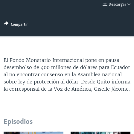
Descargar
MULTIMEDIA
VENEZUELA
NICARAGUA
ECONOMÍA
PROGRAMAS TV
BRASIL
ENTRETENIMIENTO Y CULTURA
VIDEOS
Compartir
RADIO
TECNOLOGÍA
FOTOGRAFÍA
EL MUNDO AL DÍA
DIRECT
DEPORTES
AUDIOS
FORO INTERAMERICANO
AVANCE INFORMATIVO
DOCUMENTALES DE LA VOA
CIENCIA Y SALUD
VISIÓN 360
AUDIONOTICIAS
LAS CLAVES
BUENOS DÍAS AMÉRICA
El Fondo Monetario Internacional pone en pausa
Learning English
desembolso de 400 millones de dólares para Ecuador
PANORAMA
ESTADOS UNIDOS AL DÍA
al no encontrar consenso en la Asamblea nacional
SÍGANOS
EL MUNDO AL DÍA [RADIO]
sobre ley de protección al dólar. Desde Quito informa
la corresponsal de la Voz de América, Giselle Jácome.
FORO [RADIO]
DEPORTIVO INTERNACIONAL
Idiomas
NOTA ECONÓMICA
Episodios
ENTRETENIMIENTO