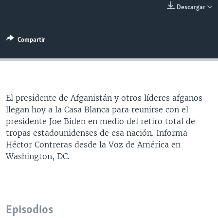
Descargar
MULTIMEDIA
VENEZUELA
NICARAGUA
ECONOMÍA
PROGRAMAS TV
BRASIL
ENTRETENIMIENTO Y CULTURA
VIDEOS
Compartir
RADIO
TECNOLOGÍA
FOTOGRAFÍA
EL MUNDO AL DÍA
DIRECT
DEPORTES
AUDIOS
FORO INTERAMERICANO
AVANCE INFORMATIVO
DOCUMENTALES DE LA VOA
CIENCIA Y SALUD
VISIÓN 360
AUDIONOTICIAS
LAS CLAVES
BUENOS DÍAS AMÉRICA
El presidente de Afganistán y otros líderes afganos
Learning English
llegan hoy a la Casa Blanca para reunirse con el
PANORAMA
ESTADOS UNIDOS AL DÍA
presidente Joe Biden en medio del retiro total de
SÍGANOS
EL MUNDO AL DÍA [RADIO]
tropas estadounidenses de esa nación. Informa
Héctor Contreras desde la Voz de América en
FORO [RADIO]
Washington, DC.
DEPORTIVO INTERNACIONAL
Idiomas
NOTA ECONÓMICA
ENTRETENIMIENTO
Episodios