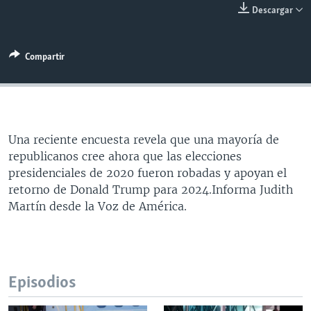
Descargar
MULTIMEDIA
VENEZUELA
NICARAGUA
ECONOMÍA
PROGRAMAS TV
BRASIL
ENTRETENIMIENTO Y CULTURA
VIDEOS
Compartir
RADIO
TECNOLOGÍA
FOTOGRAFÍA
EL MUNDO AL DÍA
DIRECT
DEPORTES
AUDIOS
FORO INTERAMERICANO
AVANCE INFORMATIVO
DOCUMENTALES DE LA VOA
CIENCIA Y SALUD
VISIÓN 360
AUDIONOTICIAS
LAS CLAVES
BUENOS DÍAS AMÉRICA
Una reciente encuesta revela que una mayoría de
Learning English
republicanos cree ahora que las elecciones
PANORAMA
ESTADOS UNIDOS AL DÍA
presidenciales de 2020 fueron robadas y apoyan el
SÍGANOS
EL MUNDO AL DÍA [RADIO]
retorno de Donald Trump para 2024.Informa Judith
Martín desde la Voz de América.
FORO [RADIO]
DEPORTIVO INTERNACIONAL
Idiomas
NOTA ECONÓMICA
Episodios
ENTRETENIMIENTO