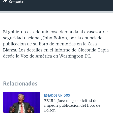
Compartir
MULTIMEDIA
VENEZUELA
NICARAGUA
ECONOMÍA
PROGRAMAS TV
BRASIL
ENTRETENIMIENTO Y CULTURA
VIDEOS
RADIO
TECNOLOGÍA
FOTOGRAFÍA
EL MUNDO AL DÍA
El gobierno estadounidense demanda al exasesor de
DIRECT
DEPORTES
AUDIOS
FORO INTERAMERICANO
AVANCE INFORMATIVO
seguridad nacional, John Bolton, por la anunciada
DOCUMENTALES DE LA VOA
CIENCIA Y SALUD
VISIÓN 360
AUDIONOTICIAS
publicación de su libro de memorias en la Casa
Blanca. Los detalles en el informe de Gioconda Tapia
LAS CLAVES
BUENOS DÍAS AMÉRICA
Learning English
desde la Voz de América en Washington DC.
PANORAMA
ESTADOS UNIDOS AL DÍA
SÍGANOS
EL MUNDO AL DÍA [RADIO]
FORO [RADIO]
Relacionados
DEPORTIVO INTERNACIONAL
Idiomas
NOTA ECONÓMICA
ESTADOS UNIDOS
EE.UU.: Juez niega solicitud de
ENTRETENIMIENTO
impedir publicación del libro de
Bolton