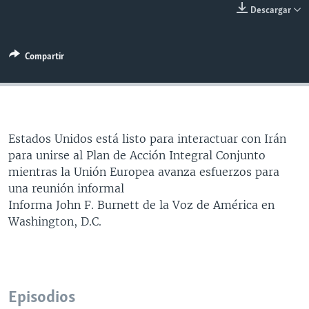
Descargar
MULTIMEDIA
VENEZUELA
NICARAGUA
ECONOMÍA
PROGRAMAS TV
BRASIL
ENTRETENIMIENTO Y CULTURA
VIDEOS
Compartir
RADIO
TECNOLOGÍA
FOTOGRAFÍA
EL MUNDO AL DÍA
DIRECT
DEPORTES
AUDIOS
FORO INTERAMERICANO
AVANCE INFORMATIVO
DOCUMENTALES DE LA VOA
CIENCIA Y SALUD
VISIÓN 360
AUDIONOTICIAS
LAS CLAVES
BUENOS DÍAS AMÉRICA
Estados Unidos está listo para interactuar con Irán
Learning English
para unirse al Plan de Acción Integral Conjunto
PANORAMA
ESTADOS UNIDOS AL DÍA
mientras la Unión Europea avanza esfuerzos para
SÍGANOS
EL MUNDO AL DÍA [RADIO]
una reunión informal
Informa John F. Burnett de la Voz de América en
FORO [RADIO]
Washington, D.C.
DEPORTIVO INTERNACIONAL
Idiomas
NOTA ECONÓMICA
ENTRETENIMIENTO
Episodios