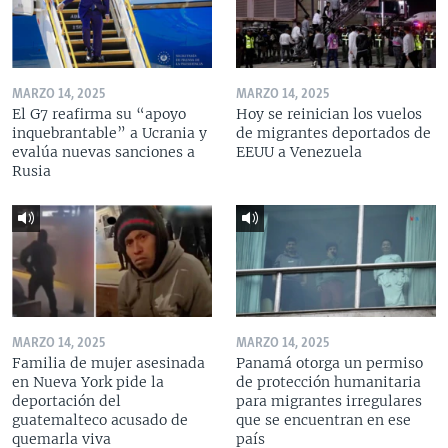
MARZO 14, 2025
MARZO 14, 2025
El G7 reafirma su “apoyo
Hoy se reinician los vuelos
inquebrantable” a Ucrania y
de migrantes deportados de
evalúa nuevas sanciones a
EEUU a Venezuela
Rusia
MARZO 14, 2025
MARZO 14, 2025
Familia de mujer asesinada
Panamá otorga un permiso
en Nueva York pide la
de protección humanitaria
deportación del
para migrantes irregulares
guatemalteco acusado de
que se encuentran en ese
quemarla viva
país