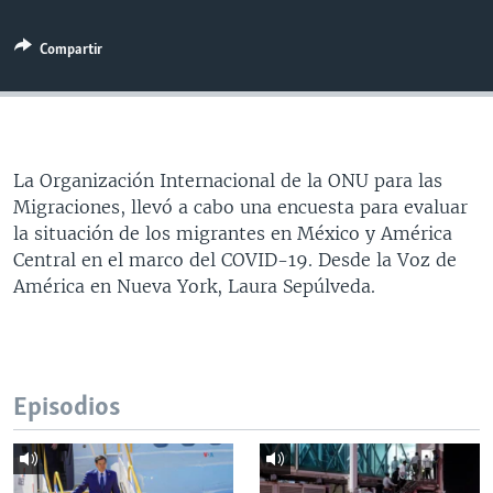
MULTIMEDIA
VENEZUELA
NICARAGUA
ECONOMÍA
Compartir
PROGRAMAS TV
BRASIL
ENTRETENIMIENTO Y CULTURA
VIDEOS
RADIO
TECNOLOGÍA
FOTOGRAFÍA
EL MUNDO AL DÍA
DIRECT
DEPORTES
AUDIOS
FORO INTERAMERICANO
AVANCE INFORMATIVO
DOCUMENTALES DE LA VOA
CIENCIA Y SALUD
VISIÓN 360
AUDIONOTICIAS
La Organización Internacional de la ONU para las
Migraciones, llevó a cabo una encuesta para evaluar
LAS CLAVES
BUENOS DÍAS AMÉRICA
la situación de los migrantes en México y América
Learning English
PANORAMA
ESTADOS UNIDOS AL DÍA
Central en el marco del COVID-19. Desde la Voz de
América en Nueva York, Laura Sepúlveda.
SÍGANOS
EL MUNDO AL DÍA [RADIO]
FORO [RADIO]
DEPORTIVO INTERNACIONAL
Idiomas
Episodios
NOTA ECONÓMICA
ENTRETENIMIENTO