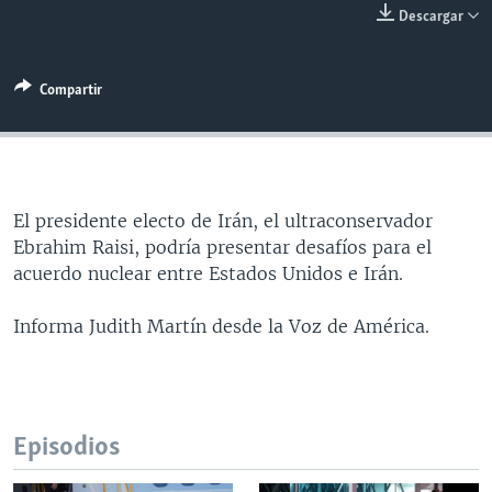
Descargar
MULTIMEDIA
VENEZUELA
NICARAGUA
ECONOMÍA
PROGRAMAS TV
BRASIL
ENTRETENIMIENTO Y CULTURA
VIDEOS
Compartir
RADIO
TECNOLOGÍA
FOTOGRAFÍA
EL MUNDO AL DÍA
DIRECT
DEPORTES
AUDIOS
FORO INTERAMERICANO
AVANCE INFORMATIVO
DOCUMENTALES DE LA VOA
CIENCIA Y SALUD
VISIÓN 360
AUDIONOTICIAS
LAS CLAVES
BUENOS DÍAS AMÉRICA
El presidente electo de Irán, el ultraconservador
Learning English
Ebrahim Raisi, podría presentar desafíos para el
PANORAMA
ESTADOS UNIDOS AL DÍA
acuerdo nuclear entre Estados Unidos e Irán.
SÍGANOS
EL MUNDO AL DÍA [RADIO]
Informa Judith Martín desde la Voz de América.
FORO [RADIO]
DEPORTIVO INTERNACIONAL
Idiomas
NOTA ECONÓMICA
Episodios
ENTRETENIMIENTO