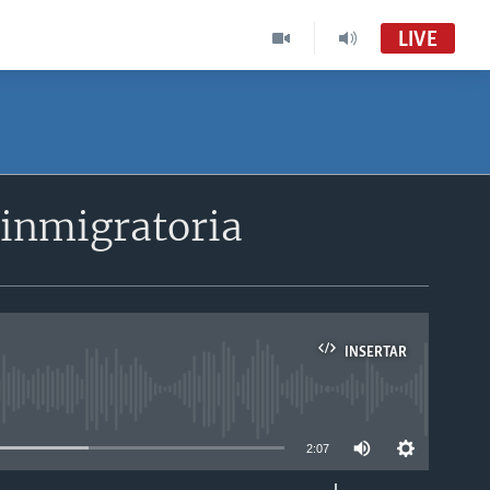
LIVE
 inmigratoria
INSERTAR
able
2:07