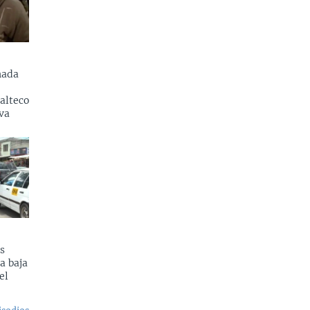
nada
alteco
va
s
a baja
el