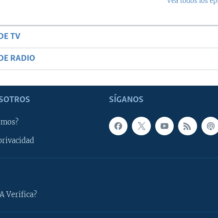
Vea todos los ep
DE TV
DE RADIO
SOTROS
SÍGANOS
omos?
privacidad
A Verifica?