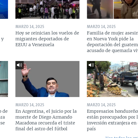
MARZO 14, 2025
MARZO 14, 2025
Hoy se reinician los vuelos de
Familia de mujer asesi
 y
migrantes deportados de
en Nueva York pide la
a
EEUU a Venezuela
deportación del guatem
acusado de quemarla vi
MARZO 14, 2025
MARZO 14, 2025
o de
En Argentina, el juicio por la
Empresarios hondureño
ara
muerte de Diego Armando
están preocupados por l
 se
Maradona recuerda el triste
inversión extranjera en 
final del astro del fútbol
país