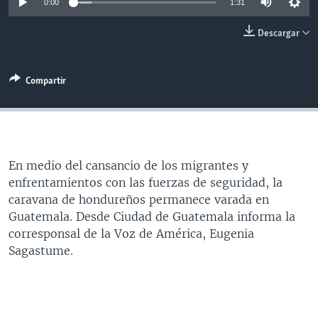
0:00
1:31
MULTIMEDIA
VENEZUELA
NICARAGUA
ECONOMÍA
Descargar
PROGRAMAS TV
BRASIL
ENTRETENIMIENTO Y CULTURA
VIDEOS
RADIO
TECNOLOGÍA
FOTOGRAFÍA
EL MUNDO AL DÍA
Compartir
DIRECT
DEPORTES
AUDIOS
FORO INTERAMERICANO
AVANCE INFORMATIVO
DOCUMENTALES DE LA VOA
CIENCIA Y SALUD
VISIÓN 360
AUDIONOTICIAS
LAS CLAVES
BUENOS DÍAS AMÉRICA
Learning English
En medio del cansancio de los migrantes y
PANORAMA
ESTADOS UNIDOS AL DÍA
enfrentamientos con las fuerzas de seguridad, la
SÍGANOS
EL MUNDO AL DÍA [RADIO]
caravana de hondureños permanece varada en
Guatemala. Desde Ciudad de Guatemala informa la
FORO [RADIO]
corresponsal de la Voz de América, Eugenia
DEPORTIVO INTERNACIONAL
Sagastume.
Idiomas
NOTA ECONÓMICA
ENTRETENIMIENTO