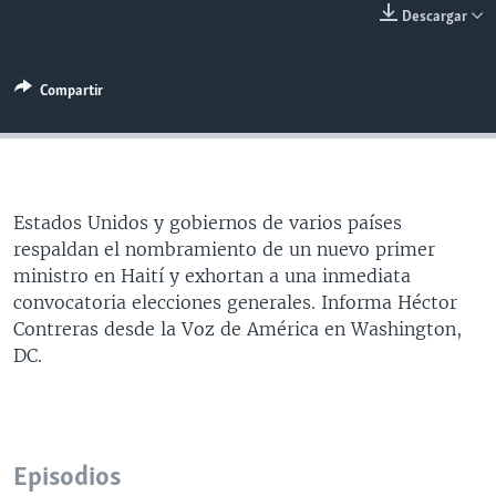
Descargar
MULTIMEDIA
VENEZUELA
NICARAGUA
ECONOMÍA
PROGRAMAS TV
BRASIL
ENTRETENIMIENTO Y CULTURA
VIDEOS
Compartir
RADIO
TECNOLOGÍA
FOTOGRAFÍA
EL MUNDO AL DÍA
DIRECT
DEPORTES
AUDIOS
FORO INTERAMERICANO
AVANCE INFORMATIVO
DOCUMENTALES DE LA VOA
CIENCIA Y SALUD
VISIÓN 360
AUDIONOTICIAS
LAS CLAVES
BUENOS DÍAS AMÉRICA
Estados Unidos y gobiernos de varios países
Learning English
respaldan el nombramiento de un nuevo primer
PANORAMA
ESTADOS UNIDOS AL DÍA
ministro en Haití y exhortan a una inmediata
SÍGANOS
EL MUNDO AL DÍA [RADIO]
convocatoria elecciones generales. Informa Héctor
Contreras desde la Voz de América en Washington,
FORO [RADIO]
DC.
DEPORTIVO INTERNACIONAL
Idiomas
NOTA ECONÓMICA
ENTRETENIMIENTO
Episodios