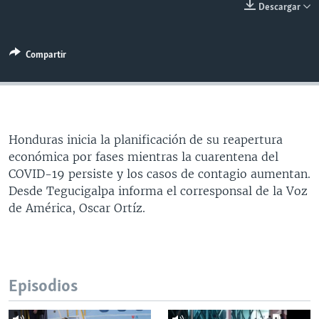
Descargar
MULTIMEDIA
VENEZUELA
NICARAGUA
ECONOMÍA
PROGRAMAS TV
BRASIL
ENTRETENIMIENTO Y CULTURA
VIDEOS
Compartir
RADIO
TECNOLOGÍA
FOTOGRAFÍA
EL MUNDO AL DÍA
DIRECT
DEPORTES
AUDIOS
FORO INTERAMERICANO
AVANCE INFORMATIVO
DOCUMENTALES DE LA VOA
CIENCIA Y SALUD
VISIÓN 360
AUDIONOTICIAS
Honduras inicia la planificación de su reapertura
LAS CLAVES
BUENOS DÍAS AMÉRICA
Learning English
económica por fases mientras la cuarentena del
PANORAMA
ESTADOS UNIDOS AL DÍA
COVID-19 persiste y los casos de contagio aumentan.
Desde Tegucigalpa informa el corresponsal de la Voz
SÍGANOS
EL MUNDO AL DÍA [RADIO]
de América, Oscar Ortíz.
FORO [RADIO]
DEPORTIVO INTERNACIONAL
Idiomas
NOTA ECONÓMICA
Episodios
ENTRETENIMIENTO