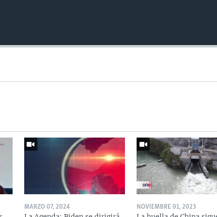
MARZO 07, 2024
NOVIEMBRE 01, 2023
s
La Agenda: Biden se dirigirá
La huella de China sigu