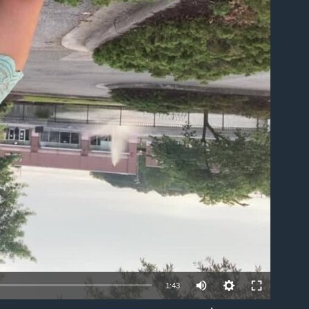
able
1:43