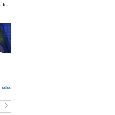
atina
isodios