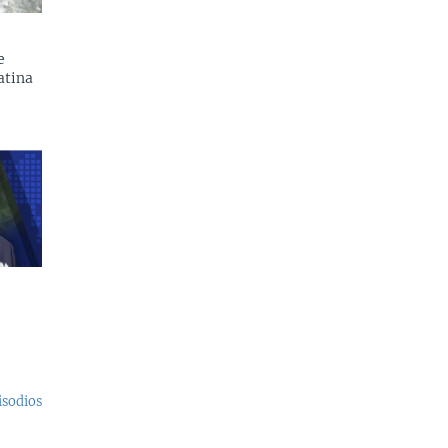
e
atina
isodios