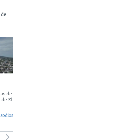
 de
as de
 de El
isodios