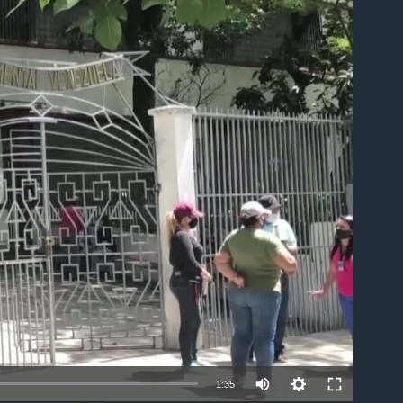
able
1:35