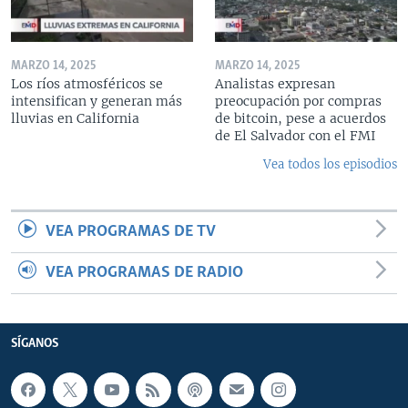
MARZO 14, 2025
MARZO 14, 2025
Los ríos atmosféricos se
Analistas expresan
intensifican y generan más
preocupación por compras
lluvias en California
de bitcoin, pese a acuerdos
de El Salvador con el FMI
Vea todos los episodios
VEA PROGRAMAS DE TV
VEA PROGRAMAS DE RADIO
SÍGANOS