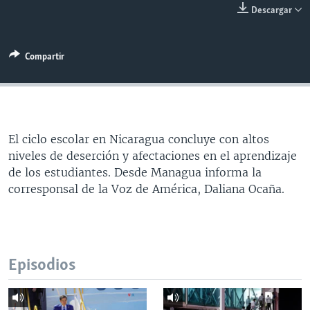
Descargar
MULTIMEDIA
VENEZUELA
NICARAGUA
ECONOMÍA
PROGRAMAS TV
BRASIL
ENTRETENIMIENTO Y CULTURA
VIDEOS
Compartir
RADIO
TECNOLOGÍA
FOTOGRAFÍA
EL MUNDO AL DÍA
DIRECT
DEPORTES
AUDIOS
FORO INTERAMERICANO
AVANCE INFORMATIVO
DOCUMENTALES DE LA VOA
CIENCIA Y SALUD
VISIÓN 360
AUDIONOTICIAS
LAS CLAVES
BUENOS DÍAS AMÉRICA
El ciclo escolar en Nicaragua concluye con altos
Learning English
niveles de deserción y afectaciones en el aprendizaje
PANORAMA
ESTADOS UNIDOS AL DÍA
de los estudiantes. Desde Managua informa la
SÍGANOS
EL MUNDO AL DÍA [RADIO]
corresponsal de la Voz de América, Daliana Ocaña.
FORO [RADIO]
DEPORTIVO INTERNACIONAL
Idiomas
NOTA ECONÓMICA
Episodios
ENTRETENIMIENTO