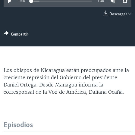
0:00
1:40
MULTIMEDIA
VENEZUELA
NICARAGUA
ECONOMÍA
Descargar
PROGRAMAS TV
BRASIL
ENTRETENIMIENTO Y CULTURA
VIDEOS
RADIO
TECNOLOGÍA
FOTOGRAFÍA
EL MUNDO AL DÍA
Compartir
DIRECT
DEPORTES
AUDIOS
FORO INTERAMERICANO
AVANCE INFORMATIVO
DOCUMENTALES DE LA VOA
CIENCIA Y SALUD
VISIÓN 360
AUDIONOTICIAS
LAS CLAVES
BUENOS DÍAS AMÉRICA
Learning English
Los obispos de Nicaragua están preocupados ante la
PANORAMA
ESTADOS UNIDOS AL DÍA
creciente represión del Gobierno del presidente
SÍGANOS
EL MUNDO AL DÍA [RADIO]
Daniel Ortega. Desde Managua informa la
corresponsal de la Voz de América, Daliana Ocaña.
FORO [RADIO]
DEPORTIVO INTERNACIONAL
Idiomas
NOTA ECONÓMICA
Episodios
ENTRETENIMIENTO