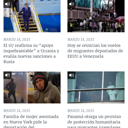
MARZO 14, 2025
MARZO 14, 2025
El G7 reafirma su “apoyo
Hoy se reinician los vuelos
inquebrantable” a Ucrania y
de migrantes deportados de
evalúa nuevas sanciones a
EEUU a Venezuela
Rusia
MARZO 14, 2025
MARZO 14, 2025
Familia de mujer asesinada
Panamá otorga un permiso
en Nueva York pide la
de protección humanitaria
deportación del
para migrantes irregulares