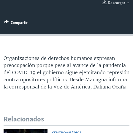
Descargar
MULTIMEDIA
VENEZUELA
NICARAGUA
ECONOMÍA
PROGRAMAS TV
BRASIL
ENTRETENIMIENTO Y CULTURA
VIDEOS
Compartir
RADIO
TECNOLOGÍA
FOTOGRAFÍA
EL MUNDO AL DÍA
DIRECT
DEPORTES
AUDIOS
FORO INTERAMERICANO
AVANCE INFORMATIVO
DOCUMENTALES DE LA VOA
CIENCIA Y SALUD
VISIÓN 360
AUDIONOTICIAS
Organizaciones de derechos humanos expresan
LAS CLAVES
BUENOS DÍAS AMÉRICA
Learning English
preocupación porque pese al avance de la pandemia
PANORAMA
ESTADOS UNIDOS AL DÍA
del COVID-19 el gobierno sigue ejercitando represión
contra opositores políticos. Desde Managua informa
SÍGANOS
EL MUNDO AL DÍA [RADIO]
la corresponsal de la Voz de América, Daliana Ocaña.
FORO [RADIO]
DEPORTIVO INTERNACIONAL
Idiomas
NOTA ECONÓMICA
Relacionados
ENTRETENIMIENTO