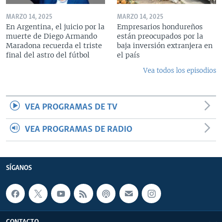
MARZO 14, 2025
MARZO 14, 2025
En Argentina, el juicio por la
Empresarios hondureños
muerte de Diego Armando
están preocupados por la
Maradona recuerda el triste
baja inversión extranjera en
final del astro del fútbol
el país
Vea todos los episodios
VEA PROGRAMAS DE TV
VEA PROGRAMAS DE RADIO
SÍGANOS