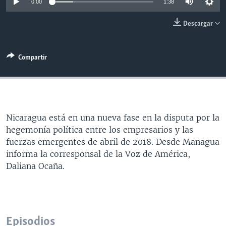
0:00
1:38
MULTIMEDIA
VENEZUELA
NICARAGUA
ECONOMÍA
Descargar
PROGRAMAS TV
BRASIL
ENTRETENIMIENTO Y CULTURA
VIDEOS
RADIO
TECNOLOGÍA
FOTOGRAFÍA
EL MUNDO AL DÍA
Compartir
DIRECT
DEPORTES
AUDIOS
FORO INTERAMERICANO
AVANCE INFORMATIVO
DOCUMENTALES DE LA VOA
CIENCIA Y SALUD
VISIÓN 360
AUDIONOTICIAS
LAS CLAVES
BUENOS DÍAS AMÉRICA
Learning English
Nicaragua está en una nueva fase en la disputa por la
PANORAMA
ESTADOS UNIDOS AL DÍA
hegemonía política entre los empresarios y las
SÍGANOS
EL MUNDO AL DÍA [RADIO]
fuerzas emergentes de abril de 2018. Desde Managua
informa la corresponsal de la Voz de América,
FORO [RADIO]
Daliana Ocaña.
DEPORTIVO INTERNACIONAL
Idiomas
NOTA ECONÓMICA
ENTRETENIMIENTO
Episodios