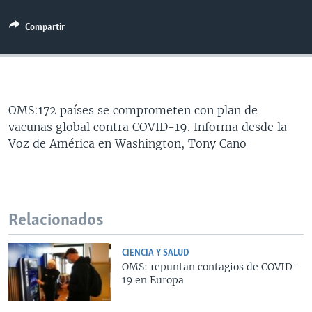
MULTIMEDIA
VENEZUELA
NICARAGUA
ECONOMÍA
Compartir
PROGRAMAS TV
BRASIL
ENTRETENIMIENTO Y CULTURA
VIDEOS
RADIO
TECNOLOGÍA
FOTOGRAFÍA
EL MUNDO AL DÍA
DIRECT
DEPORTES
AUDIOS
FORO INTERAMERICANO
AVANCE INFORMATIVO
OMS:172 países se comprometen con plan de
DOCUMENTALES DE LA VOA
CIENCIA Y SALUD
VISIÓN 360
AUDIONOTICIAS
vacunas global contra COVID-19. Informa desde la
LAS CLAVES
BUENOS DÍAS AMÉRICA
Voz de América en Washington, Tony Cano
Learning English
PANORAMA
ESTADOS UNIDOS AL DÍA
SÍGANOS
EL MUNDO AL DÍA [RADIO]
FORO [RADIO]
Relacionados
DEPORTIVO INTERNACIONAL
Idiomas
CIENCIA Y SALUD
NOTA ECONÓMICA
OMS: repuntan contagios de COVID-
19 en Europa
ENTRETENIMIENTO