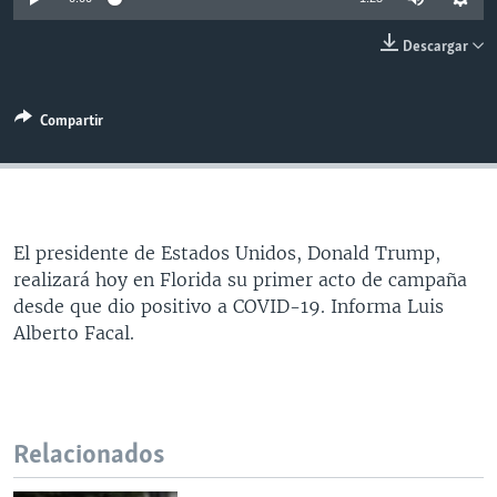
MULTIMEDIA
VENEZUELA
NICARAGUA
ECONOMÍA
Descargar
PROGRAMAS TV
BRASIL
ENTRETENIMIENTO Y CULTURA
VIDEOS
RADIO
TECNOLOGÍA
FOTOGRAFÍA
EL MUNDO AL DÍA
Compartir
DIRECT
DEPORTES
AUDIOS
FORO INTERAMERICANO
AVANCE INFORMATIVO
DOCUMENTALES DE LA VOA
CIENCIA Y SALUD
VISIÓN 360
AUDIONOTICIAS
LAS CLAVES
BUENOS DÍAS AMÉRICA
Learning English
El presidente de Estados Unidos, Donald Trump,
PANORAMA
ESTADOS UNIDOS AL DÍA
realizará hoy en Florida su primer acto de campaña
SÍGANOS
EL MUNDO AL DÍA [RADIO]
desde que dio positivo a COVID-19. Informa Luis
Alberto Facal.
FORO [RADIO]
DEPORTIVO INTERNACIONAL
Idiomas
NOTA ECONÓMICA
Relacionados
ENTRETENIMIENTO