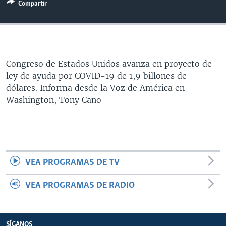
Compartir
MULTIMEDIA
VENEZUELA
NICARAGUA
ECONOMÍA
PROGRAMAS TV
BRASIL
ENTRETENIMIENTO Y CULTURA
VIDEOS
RADIO
TECNOLOGÍA
FOTOGRAFÍA
EL MUNDO AL DÍA
Congreso de Estados Unidos avanza en proyecto de
DIRECT
DEPORTES
AUDIOS
FORO INTERAMERICANO
AVANCE INFORMATIVO
ley de ayuda por COVID-19 de 1,9 billones de
DOCUMENTALES DE LA VOA
CIENCIA Y SALUD
VISIÓN 360
AUDIONOTICIAS
dólares. Informa desde la Voz de América en
Washington, Tony Cano
LAS CLAVES
BUENOS DÍAS AMÉRICA
Learning English
PANORAMA
ESTADOS UNIDOS AL DÍA
SÍGANOS
EL MUNDO AL DÍA [RADIO]
FORO [RADIO]
VEA PROGRAMAS DE TV
DEPORTIVO INTERNACIONAL
Idiomas
VEA PROGRAMAS DE RADIO
NOTA ECONÓMICA
ENTRETENIMIENTO
SÍGANOS