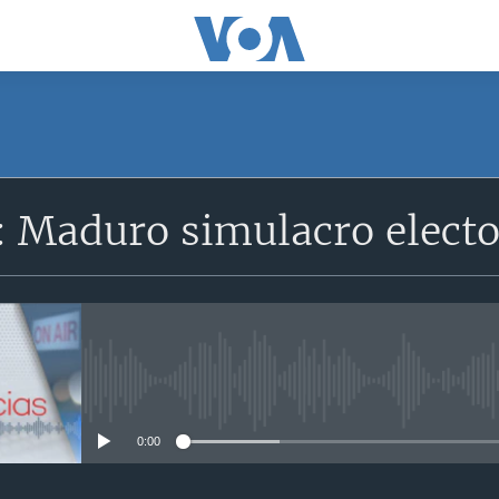
: Maduro simulacro electo
No media source currently avail
0:00