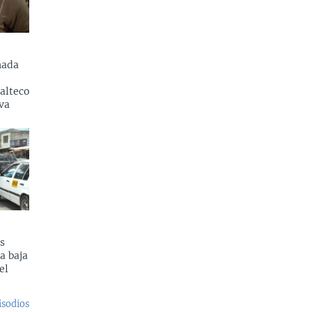
nada
alteco
va
s
a baja
el
isodios