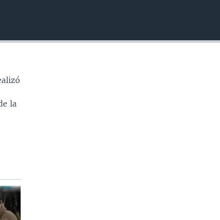
INSERTAR
ealizó
de la