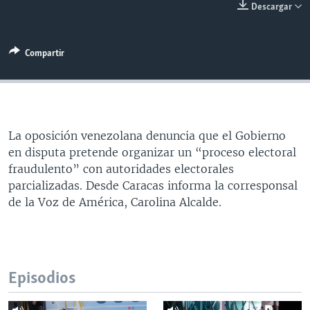
Descargar
MULTIMEDIA
VENEZUELA
NICARAGUA
ECONOMÍA
PROGRAMAS TV
BRASIL
ENTRETENIMIENTO Y CULTURA
VIDEOS
Compartir
RADIO
TECNOLOGÍA
FOTOGRAFÍA
EL MUNDO AL DÍA
DIRECT
DEPORTES
AUDIOS
FORO INTERAMERICANO
AVANCE INFORMATIVO
DOCUMENTALES DE LA VOA
CIENCIA Y SALUD
VISIÓN 360
AUDIONOTICIAS
La oposición venezolana denuncia que el Gobierno
LAS CLAVES
BUENOS DÍAS AMÉRICA
Learning English
en disputa pretende organizar un “proceso electoral
PANORAMA
ESTADOS UNIDOS AL DÍA
fraudulento” con autoridades electorales
parcializadas. Desde Caracas informa la corresponsal
SÍGANOS
EL MUNDO AL DÍA [RADIO]
de la Voz de América, Carolina Alcalde.
FORO [RADIO]
DEPORTIVO INTERNACIONAL
Idiomas
NOTA ECONÓMICA
Episodios
ENTRETENIMIENTO