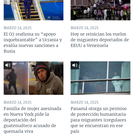
MARZO 14, 2025
MARZO 14, 2025
El G7 reafirma su “apoyo
Hoy se reinician los vuelos
inquebrantable” a Ucrania y
de migrantes deportados de
evalúa nuevas sanciones a
EEUU a Venezuela
Rusia
MARZO 14, 2025
MARZO 14, 2025
Familia de mujer asesinada
Panamá otorga un permiso
en Nueva York pide la
de protección humanitaria
deportación del
para migrantes irregulares
guatemalteco acusado de
que se encuentran en ese
quemarla viva
país