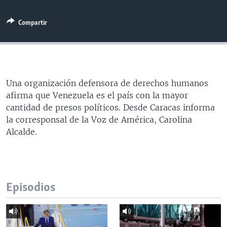
MULTIMEDIA
VENEZUELA
NICARAGUA
ECONOMÍA
Compartir
PROGRAMAS TV
BRASIL
ENTRETENIMIENTO Y CULTURA
VIDEOS
RADIO
TECNOLOGÍA
FOTOGRAFÍA
EL MUNDO AL DÍA
DIRECT
DEPORTES
AUDIOS
FORO INTERAMERICANO
AVANCE INFORMATIVO
DOCUMENTALES DE LA VOA
CIENCIA Y SALUD
VISIÓN 360
AUDIONOTICIAS
Una organización defensora de derechos humanos
afirma que Venezuela es el país con la mayor
LAS CLAVES
BUENOS DÍAS AMÉRICA
cantidad de presos políticos. Desde Caracas informa
Learning English
PANORAMA
ESTADOS UNIDOS AL DÍA
la corresponsal de la Voz de América, Carolina
Alcalde.
SÍGANOS
EL MUNDO AL DÍA [RADIO]
FORO [RADIO]
DEPORTIVO INTERNACIONAL
Idiomas
Episodios
NOTA ECONÓMICA
ENTRETENIMIENTO