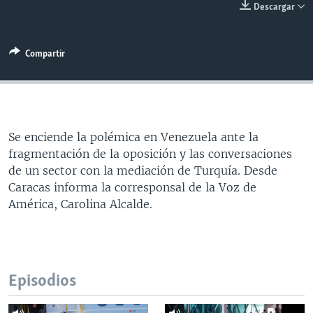
Descargar
MULTIMEDIA
VENEZUELA
NICARAGUA
ECONOMÍA
PROGRAMAS TV
BRASIL
ENTRETENIMIENTO Y CULTURA
VIDEOS
Compartir
RADIO
TECNOLOGÍA
FOTOGRAFÍA
EL MUNDO AL DÍA
DIRECT
DEPORTES
AUDIOS
FORO INTERAMERICANO
AVANCE INFORMATIVO
DOCUMENTALES DE LA VOA
CIENCIA Y SALUD
VISIÓN 360
AUDIONOTICIAS
Se enciende la polémica en Venezuela ante la
LAS CLAVES
BUENOS DÍAS AMÉRICA
Learning English
fragmentación de la oposición y las conversaciones
PANORAMA
ESTADOS UNIDOS AL DÍA
de un sector con la mediación de Turquía. Desde
Caracas informa la corresponsal de la Voz de
SÍGANOS
EL MUNDO AL DÍA [RADIO]
América, Carolina Alcalde.
FORO [RADIO]
DEPORTIVO INTERNACIONAL
Idiomas
NOTA ECONÓMICA
Episodios
ENTRETENIMIENTO