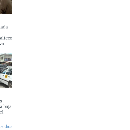
nada
alteco
va
s
a baja
el
isodios