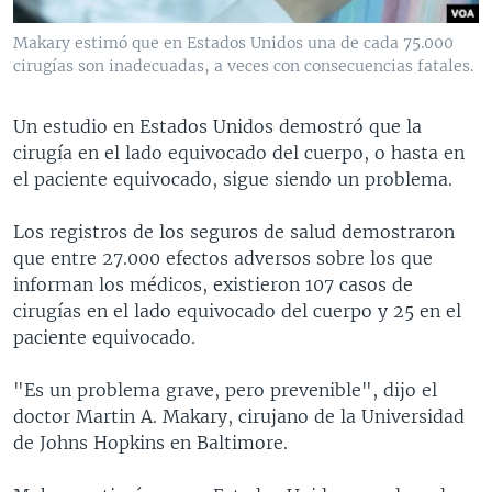
MULTIMEDIA
VENEZUELA
NICARAGUA
ECONOMÍA
Makary estimó que en Estados Unidos una de cada 75.000
PROGRAMAS TV
BRASIL
ENTRETENIMIENTO Y CULTURA
VIDEOS
cirugías son inadecuadas, a veces con consecuencias fatales.
RADIO
TECNOLOGÍA
FOTOGRAFÍA
EL MUNDO AL DÍA
Un estudio en Estados Unidos demostró que la
DIRECT
DEPORTES
AUDIOS
FORO INTERAMERICANO
AVANCE INFORMATIVO
cirugía en el lado equivocado del cuerpo, o hasta en
el paciente equivocado, sigue siendo un problema.
DOCUMENTALES DE LA VOA
CIENCIA Y SALUD
VISIÓN 360
AUDIONOTICIAS
LAS CLAVES
BUENOS DÍAS AMÉRICA
Los registros de los seguros de salud demostraron
Learning English
que entre 27.000 efectos adversos sobre los que
PANORAMA
ESTADOS UNIDOS AL DÍA
informan los médicos, existieron 107 casos de
SÍGANOS
EL MUNDO AL DÍA [RADIO]
cirugías en el lado equivocado del cuerpo y 25 en el
paciente equivocado.
FORO [RADIO]
DEPORTIVO INTERNACIONAL
"Es un problema grave, pero prevenible", dijo el
Idiomas
doctor Martin A. Makary, cirujano de la Universidad
NOTA ECONÓMICA
de Johns Hopkins en Baltimore.
ENTRETENIMIENTO