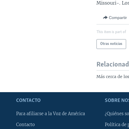
Missouri-. Los
Compartir
This item is part of
Otras noticias
Relaciona
Más cerca de los
CONTACTO
SOBRE NO
Para afiliarse a la Voz de América
¿Quiénes s
Contacto
Política de 