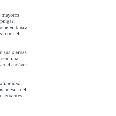
os mayores
 pulgar,
noche en busca
an por él.
an sus piernas
crean una
van el cadáver
rofundidad,
os huesos del
onservantes,