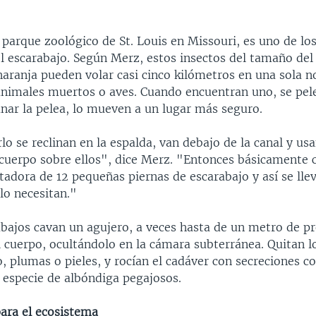
 parque zoológico de St. Louis en Missouri, es uno de l
l escarabajo. Según Merz, estos insectos del tamaño del
naranja pueden volar casi cinco kilómetros en una sola 
nimales muertos o aves. Cuando encuentran uno, se pele
nar la pelea, lo mueven a un lugar más seguro.
o se reclinan en la espalda, van debajo de la canal y us
cuerpo sobre ellos", dice Merz. "Entonces básicamente 
tadora de 12 pequeñas piernas de escarabajo y así se lle
 lo necesitan."
rabajos cavan un agujero, a veces hasta de un metro de p
l cuerpo, ocultándolo en la cámara subterránea. Quitan l
o, plumas o pieles, y rocían el cadáver con secreciones c
especie de albóndiga pegajosos.
ara el ecosistema