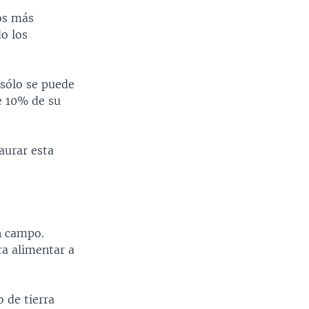
uos más
do los
 sólo se puede
e 10% de su
aurar esta
n campo.
ra alimentar a
 de tierra