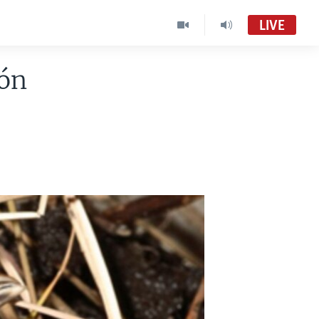
LIVE
ión