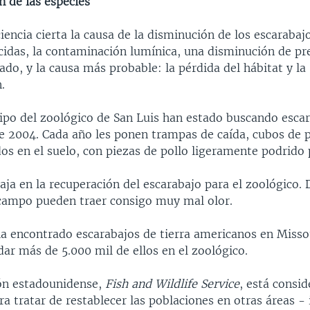
n de las especies
iencia cierta la causa de la disminución de los escarabajo
icidas, la contaminación lumínica, una disminución de pr
o, y la causa más probable: la pérdida del hábitat y la
.
ipo del zoológico de San Luis han estado buscando esca
e 2004. Cada año les ponen trampas de caída, cubos de p
dos en el suelo, con piezas de pollo ligeramente podrido 
ja en la recuperación del escarabajo para el zoológico. 
campo pueden traer consigo muy mal olor.
ha encontrado escarabajos de tierra americanos en Misso
ar más de 5.000 mil de ellos en el zoológico.
ón estadounidense,
Fish and Wildlife Service
, está consi
a tratar de restablecer las poblaciones en otras áreas -