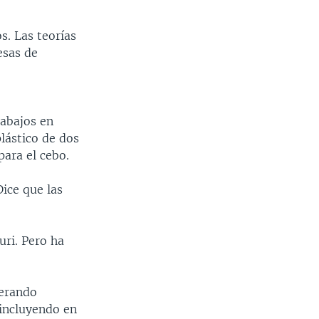
s. Las teorías
esas de
rabajos en
lástico de dos
para el cebo.
Dice que las
uri. Pero ha
derando
 incluyendo en