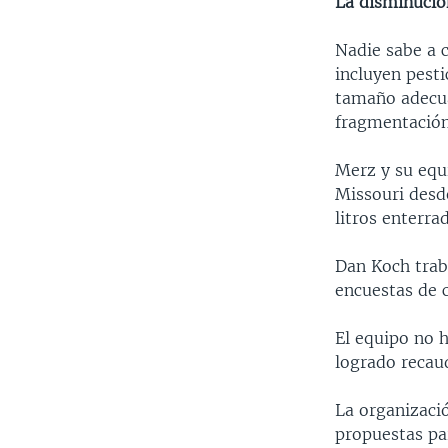
La disminució
Nadie sabe a c
incluyen pest
tamaño adecuad
fragmentación
Merz y su equ
Missouri desd
litros enterra
Dan Koch traba
encuestas de 
El equipo no 
logrado recaud
La organizaci
propuestas par