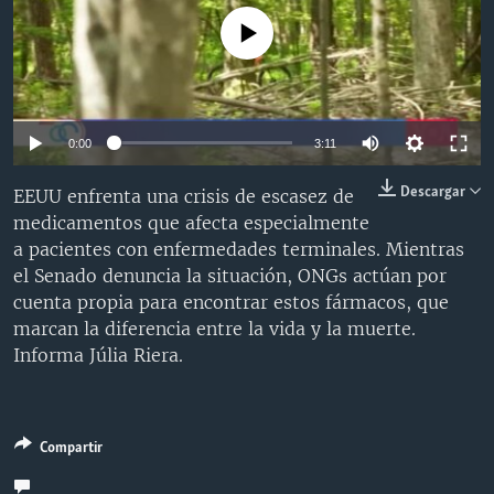
MULTIMEDIA
VENEZUELA
NICARAGUA
ECONOMÍA
No media source currently available
PROGRAMAS TV
BRASIL
ENTRETENIMIENTO Y CULTURA
VIDEOS
RADIO
TECNOLOGÍA
FOTOGRAFÍA
EL MUNDO AL DÍA
DIRECT
DEPORTES
AUDIOS
FORO INTERAMERICANO
AVANCE INFORMATIVO
0:00
3:11
DOCUMENTALES DE LA VOA
CIENCIA Y SALUD
VISIÓN 360
AUDIONOTICIAS
Descargar
EEUU enfrenta una crisis de escasez de
LAS CLAVES
BUENOS DÍAS AMÉRICA
medicamentos que afecta especialmente
Learning English
a pacientes con enfermedades terminales. Mientras
PANORAMA
ESTADOS UNIDOS AL DÍA
el Senado denuncia la situación, ONGs actúan por
SÍGANOS
EL MUNDO AL DÍA [RADIO]
cuenta propia para encontrar estos fármacos, que
marcan la diferencia entre la vida y la muerte.
FORO [RADIO]
Informa Júlia Riera.
DEPORTIVO INTERNACIONAL
Idiomas
NOTA ECONÓMICA
Compartir
ENTRETENIMIENTO