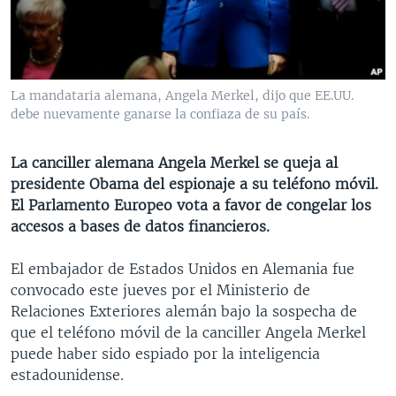
MULTIMEDIA
VENEZUELA
NICARAGUA
ECONOMÍA
PROGRAMAS TV
BRASIL
ENTRETENIMIENTO Y CULTURA
VIDEOS
RADIO
TECNOLOGÍA
FOTOGRAFÍA
EL MUNDO AL DÍA
La mandataria alemana, Angela Merkel, dijo que EE.UU.
DIRECT
DEPORTES
AUDIOS
FORO INTERAMERICANO
AVANCE INFORMATIVO
debe nuevamente ganarse la confiaza de su país.
DOCUMENTALES DE LA VOA
CIENCIA Y SALUD
VISIÓN 360
AUDIONOTICIAS
La canciller alemana Angela Merkel se queja al
LAS CLAVES
BUENOS DÍAS AMÉRICA
presidente Obama del espionaje a su teléfono móvil.
Learning English
El Parlamento Europeo vota a favor de congelar los
PANORAMA
ESTADOS UNIDOS AL DÍA
accesos a bases de datos financieros.
SÍGANOS
EL MUNDO AL DÍA [RADIO]
El embajador de Estados Unidos en Alemania fue
FORO [RADIO]
convocado este jueves por el Ministerio de
DEPORTIVO INTERNACIONAL
Relaciones Exteriores alemán bajo la sospecha de
Idiomas
que el teléfono móvil de la canciller Angela Merkel
NOTA ECONÓMICA
puede haber sido espiado por la inteligencia
ENTRETENIMIENTO
estadounidense.