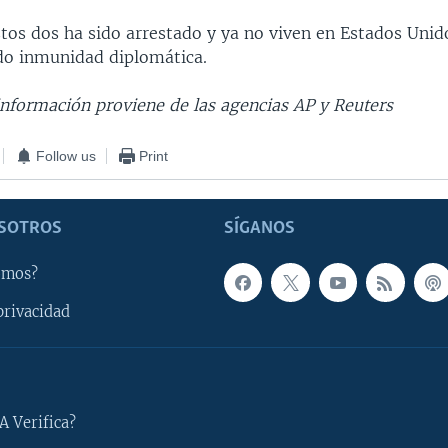
tos dos ha sido arrestado y ya no viven en Estados Uni
do inmunidad diplomática.
información proviene de las agencias AP y Reuters
Follow us
Print
SOTROS
SÍGANOS
omos?
privacidad
A Verifica?