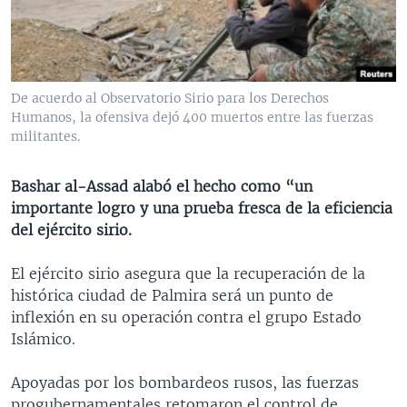
MULTIMEDIA
VENEZUELA
NICARAGUA
ECONOMÍA
PROGRAMAS TV
BRASIL
ENTRETENIMIENTO Y CULTURA
VIDEOS
RADIO
TECNOLOGÍA
FOTOGRAFÍA
EL MUNDO AL DÍA
De acuerdo al Observatorio Sirio para los Derechos
DIRECT
DEPORTES
AUDIOS
FORO INTERAMERICANO
AVANCE INFORMATIVO
Humanos, la ofensiva dejó 400 muertos entre las fuerzas
militantes.
DOCUMENTALES DE LA VOA
CIENCIA Y SALUD
VISIÓN 360
AUDIONOTICIAS
LAS CLAVES
BUENOS DÍAS AMÉRICA
Bashar al-Assad alabó el hecho como “un
Learning English
importante logro y una prueba fresca de la eficiencia
PANORAMA
ESTADOS UNIDOS AL DÍA
del ejército sirio.
SÍGANOS
EL MUNDO AL DÍA [RADIO]
El ejército sirio asegura que la recuperación de la
FORO [RADIO]
histórica ciudad de Palmira será un punto de
DEPORTIVO INTERNACIONAL
inflexión en su operación contra el grupo Estado
Idiomas
Islámico.
NOTA ECONÓMICA
ENTRETENIMIENTO
Apoyadas por los bombardeos rusos, las fuerzas
progubernamentales retomaron el control de