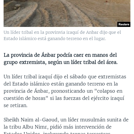
MULTIMEDIA
VENEZUELA
NICARAGUA
ECONOMÍA
PROGRAMAS TV
BRASIL
ENTRETENIMIENTO Y CULTURA
VIDEOS
RADIO
TECNOLOGÍA
FOTOGRAFÍA
EL MUNDO AL DÍA
Un líder tribal en la provinvia iraquí de Anbar dijo que el
DIRECT
DEPORTES
AUDIOS
FORO INTERAMERICANO
AVANCE INFORMATIVO
Estado islámico está ganando terreno en el lugar.
DOCUMENTALES DE LA VOA
CIENCIA Y SALUD
VISIÓN 360
AUDIONOTICIAS
La provincia de Ánbar podría caer en manos del
LAS CLAVES
BUENOS DÍAS AMÉRICA
grupo extremista, según un líder tribal del área.
Learning English
PANORAMA
ESTADOS UNIDOS AL DÍA
Un líder tribal iraquí dijo el sábado que extremistas
SÍGANOS
EL MUNDO AL DÍA [RADIO]
del Estado islámico están ganando terreno en la
provincia de Ánbar, pronosticando un "colapso en
FORO [RADIO]
cuestión de horas" si las fuerzas del ejército iraquí
DEPORTIVO INTERNACIONAL
se retiran.
Idiomas
NOTA ECONÓMICA
Sheikh Naim al-Gaoud, un líder musulmán sunita de
ENTRETENIMIENTO
la tribu Albu Nimr, pidió más intervención de
Estados Unidos, incluyendo tropas terrestres,