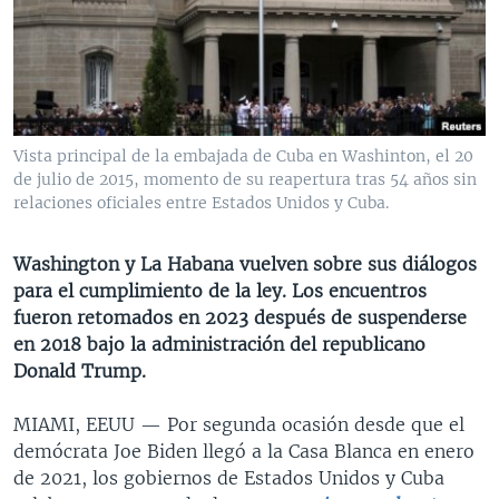
MULTIMEDIA
VENEZUELA
NICARAGUA
ECONOMÍA
PROGRAMAS TV
BRASIL
ENTRETENIMIENTO Y CULTURA
VIDEOS
RADIO
TECNOLOGÍA
FOTOGRAFÍA
EL MUNDO AL DÍA
DIRECT
DEPORTES
AUDIOS
FORO INTERAMERICANO
AVANCE INFORMATIVO
Vista principal de la embajada de Cuba en Washinton, el 20
de julio de 2015, momento de su reapertura tras 54 años sin
DOCUMENTALES DE LA VOA
CIENCIA Y SALUD
VISIÓN 360
AUDIONOTICIAS
relaciones oficiales entre Estados Unidos y Cuba.
LAS CLAVES
BUENOS DÍAS AMÉRICA
Learning English
PANORAMA
ESTADOS UNIDOS AL DÍA
Washington y La Habana vuelven sobre sus diálogos
para el cumplimiento de la ley. Los encuentros
SÍGANOS
EL MUNDO AL DÍA [RADIO]
fueron retomados en 2023 después de suspenderse
FORO [RADIO]
en 2018 bajo la administración del republicano
Donald Trump.
DEPORTIVO INTERNACIONAL
Idiomas
NOTA ECONÓMICA
MIAMI, EEUU —
Por segunda ocasión desde que el
demócrata Joe Biden llegó a la Casa Blanca en enero
ENTRETENIMIENTO
de 2021, los gobiernos de Estados Unidos y Cuba